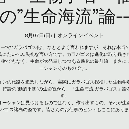
の”生命海流”論-
8月07日(日)
  |  
オンラインイベント
ケー”や“ガラパゴス化”、などとよく言われますが、それは本当
島にたいへん失礼な言い方です。ガラパゴスは進化に取り残さ
小路でもなく、生命が大発展しつつある進化の最前線、まさに
ーシャンそのものです。
ィンの旅路を追想しながら、実際にガラパゴス探検した生物学
、持論の“動的平衡”の生命観から、「生命海流 ガラパゴス」論
す。
オーシャンは見つけるものではなく、作り出すもの。それが生
パゴス諸島の姿です。皆さんのお仕事のヒントもここにありま