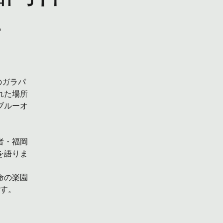
-
のガラパ
れた場所
ブルーオ
者・福岡
を語りま
命の楽園
す。