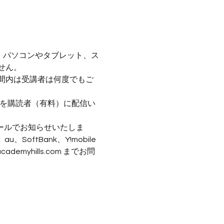
。パソコンやタブレット、ス
せん。
間内は受講者は何度でもご
画を購読者（有料）に配信い
ールでお知らせいたしま
ftBank、Y!mobile
yhills.com までお問