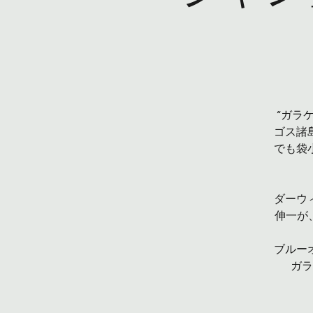
“ガラ
ゴス諸
でも袋
ダーウ
伸一が
ブルー
ガラ