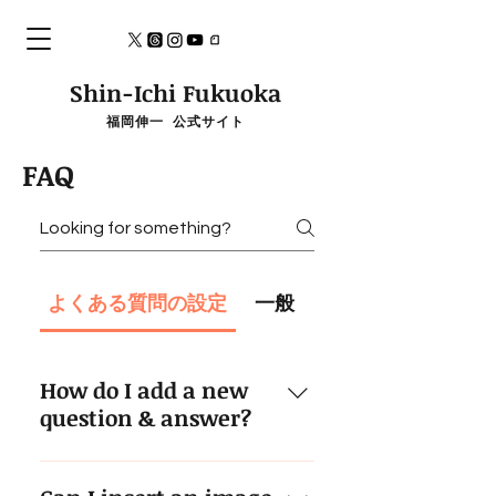
Shin-Ichi Fukuoka
福岡伸一 公式サイト
FAQ
よくある質問の設定
一般
How do I add a new
question & answer?
To add a new FAQ follow these
steps: 1. Click “Manage FAQs”